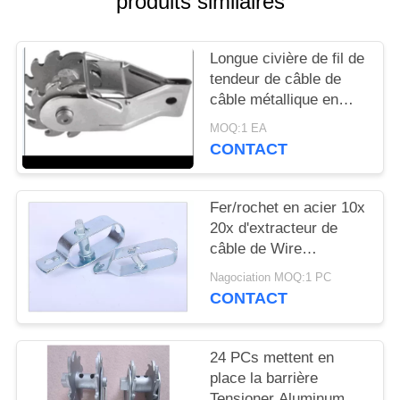
produits similaires
SITE
Longue civière de fil de
PRIVACY
tendeur de câble de
POLICY
câble métallique en
métal 122mm pour le
MOQ:1 EA
maillon de chaîne
CONTACT
Fer/rochet en acier 10x
20x d'extracteur de
câble de Wire
Tensioner Electric de
Nagociation MOQ:1 PC
barrière de ferme de
CONTACT
1.5mm
24 PCs mettent en
place la barrière
Tensioner Aluminum