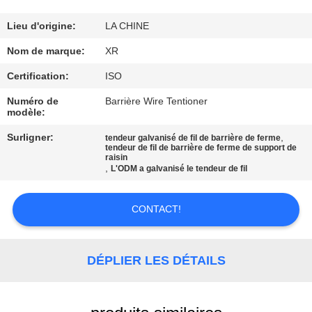
CONTRÔLE
Lieu d'origine:
LA CHINE
DE
Nom de marque:
XR
QUALITÉ
Certification:
ISO
Numéro de
Barrière Wire Tentioner
modèle:
CONTACTEZ-
NOUS
Surligner:
,
tendeur galvanisé de fil de barrière de ferme
tendeur de fil de barrière de ferme de support de
raisin
,
L'ODM a galvanisé le tendeur de fil
DEMANDEZ
UNE
CONTACT!
CITATION
DÉPLIER LES DÉTAILS
PLAN
DU