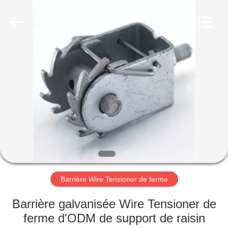
2026
AN
PING
XI
RUN
METAL
MESH
CO.,LTD.
MAISON
All
Rights
Reserved.
PRODUITS
AU
SUJET
DE
NOUS
Barrière Wire Tensioner de ferme
VISITE
Barrière galvanisée Wire Tensioner de
D'USINE
ferme d'ODM de support de raisin