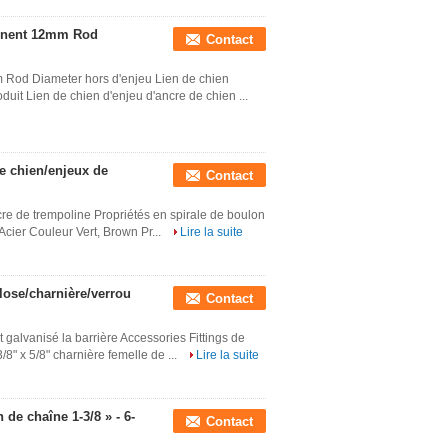
lonnent 12mm Rod
Contact
m Rod Diameter hors d'enjeu Lien de chien
uit Lien de chien d'enjeu d'ancre de chien ...
de chien/enjeux de
Contact
cre de trempoline Propriétés en spirale de boulon
cier Couleur Vert, Brown Pr...
Lire la suite
lose/charnière/verrou
Contact
t galvanisé la barrière Accessories Fittings de
8" x 5/8" charnière femelle de ...
Lire la suite
de chaîne 1-3/8 » - 6-
Contact