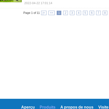
2022-04-22 17:01:14
Page 1 of 11
|<
<<
1
2
3
4
5
6
7
8
Aperçu
Produits
A propos de nous
Visite