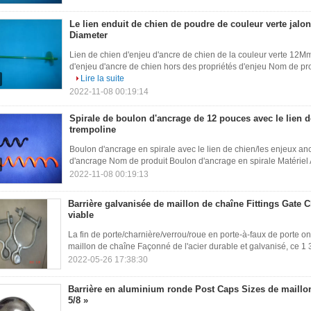
Le lien enduit de chien de poudre de couleur verte ja
Diameter
Lien de chien d'enjeu d'ancre de chien de la couleur verte 12M
d'enjeu d'ancre de chien hors des propriétés d'enjeu Nom de prod
Lire la suite
2022-11-08 00:19:14
Spirale de boulon d'ancrage de 12 pouces avec le lien 
trempoline
Boulon d'ancrage en spirale avec le lien de chien/les enjeux an
d'ancrage Nom de produit Boulon d'ancrage en spirale Matériel A
2022-11-08 00:19:13
Barrière galvanisée de maillon de chaîne Fittings Gate C
viable
La fin de porte/charnière/verrou/roue en porte-à-faux de porte on
maillon de chaîne Façonné de l'acier durable et galvanisé, ce 1 3/
2022-05-26 17:38:30
Barrière en aluminium ronde Post Caps Sizes de maillon 
5/8 »