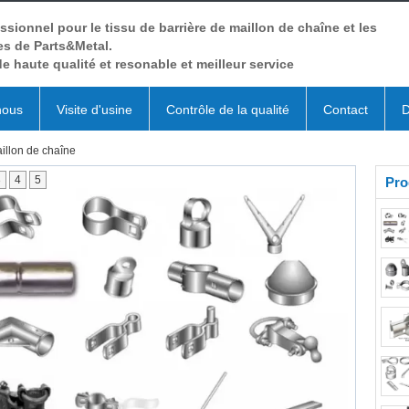
ssionnel pour le tissu de barrière de maillon de chaîne et les
es de Parts&Metal.
de haute qualité et resonable et meilleur service
nous
Visite d'usine
Contrôle de la qualité
Contact
D
aillon de chaîne
3
4
5
Pro