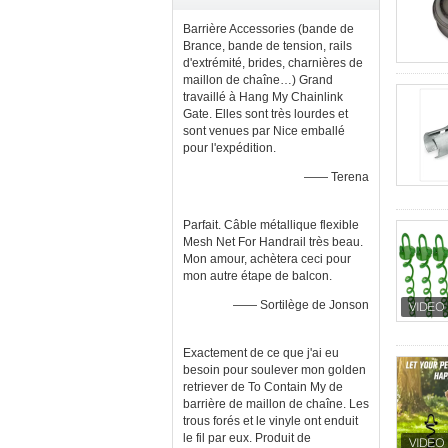
Barrière Accessories (bande de
Brance, bande de tension, rails
d'extrémité, brides, charnières de
maillon de chaîne…) Grand
travaillé à Hang My Chainlink
Gate. Elles sont très lourdes et
sont venues par Nice emballé
pour l'expédition.
—— Terena
Parfait. Câble métallique flexible
Mesh Net For Handrail très beau.
Mon amour, achètera ceci pour
mon autre étape de balcon.
—— Sortilège de Jonson
Exactement de ce que j'ai eu
besoin pour soulever mon golden
retriever de To Contain My de
barrière de maillon de chaîne. Les
trous forés et le vinyle ont enduit
le fil par eux. Produit de