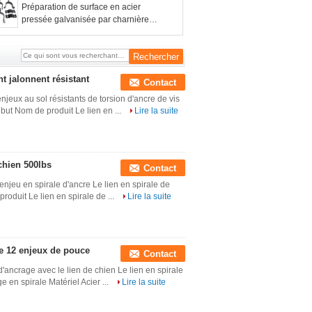
chaude
Préparation de surface en acier
pressée galvanisée par charnière
masculine de courrier de porte de
barrière de maillon de chaîne
t jalonnent résistant
Contact
njeux au sol résistants de torsion d'ancre de vis
ibut Nom de produit Le lien en ...
Lire la suite
chien 500lbs
Contact
'enjeu en spirale d'ancre Le lien en spirale de
produit Le lien en spirale de ...
Lire la suite
de 12 enjeux de pouce
Contact
d'ancrage avec le lien de chien Le lien en spirale
 en spirale Matériel Acier ...
Lire la suite