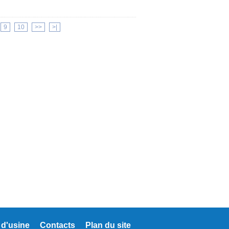
9
10
>>
>|
 d'usine
Contacts
Plan du site