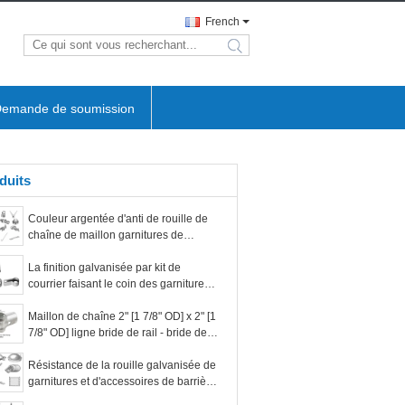
French
search
emande de soumission
duits
Couleur argentée d'anti de rouille de
chaîne de maillon garnitures de
barrière
La finition galvanisée par kit de
courrier faisant le coin des garnitures
2-3/8 de barrière de maillon de chaîne
en métal » facile installent
Maillon de chaîne 2" [1 7/8" OD] x 2" [1
7/8" OD] ligne bride de rail - bride de
boulevard (acier pressé galvanisé)
Résistance de la rouille galvanisée de
garnitures et d'accessoires de barrière
de maillon de chaîne d'immersion