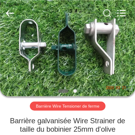
2025
AN
PING
XI
RUN
METAL
MESH
CO.,LTD.
MAISON
All
Rights
Reserved.
PRODUITS
AU
SUJET
DE
NOUS
Barrière Wire Tensioner de ferme
VISITE
Barrière galvanisée Wire Strainer de
D'USINE
taille du bobinier 25mm d'olive