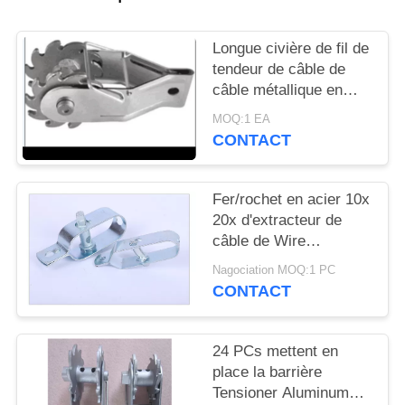
SITE
Longue civière de fil de
PRIVACY
tendeur de câble de
câble métallique en
POLICY
métal 122mm pour le
MOQ:1 EA
maillon de chaîne
CONTACT
Fer/rochet en acier 10x
20x d'extracteur de
câble de Wire
Tensioner Electric de
Nagociation MOQ:1 PC
barrière de ferme de
CONTACT
1.5mm
24 PCs mettent en
place la barrière
Tensioner Aluminum