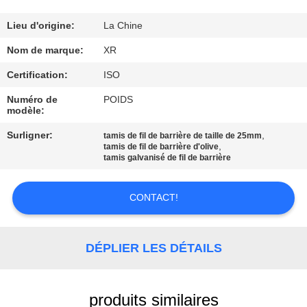
CONTRÔLE
Lieu d'origine:
La Chine
DE
Nom de marque:
XR
QUALITÉ
Certification:
ISO
Numéro de
POIDS
modèle:
CONTACTEZ-
NOUS
Surligner:
,
tamis de fil de barrière de taille de 25mm
,
tamis de fil de barrière d'olive
tamis galvanisé de fil de barrière
DEMANDEZ
CONTACT!
UNE
CITATION
DÉPLIER LES DÉTAILS
PLAN
DU
produits similaires