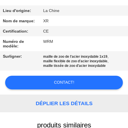
CONTRÔLE
Lieu d'origine:
La Chine
DE
Nom de marque:
XR
QUALITÉ
Certification:
CE
Numéro de
WRM
modèle:
CONTACTEZ-
NOUS
Surligner:
,
maille de zoo de l'acier inoxydable 1x19
,
maille flexible de zoo d'acier inoxydable
maille tissée de zoo d'acier inoxydable
DEMANDEZ
CONTACT!
UNE
CITATION
DÉPLIER LES DÉTAILS
PLAN
DU
produits similaires