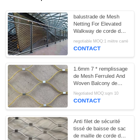
SITE
balustrade de Mesh
PRIVACY
Netting For Elevated
Walkway de corde de
POLICY
l'acier inoxydable 7x7
negotiable MOQ:1 mètre carré
de 2mm
CONTACT
1.6mm 7 * remplissage
de Mesh Ferruled And
Woven Balcony de
câble métallique de
Negotiated MOQ:sqm 10
l'acier inoxydable 19
CONTACT
Anti filet de sécurité
tissé de baisse de sac
de maille de corde du