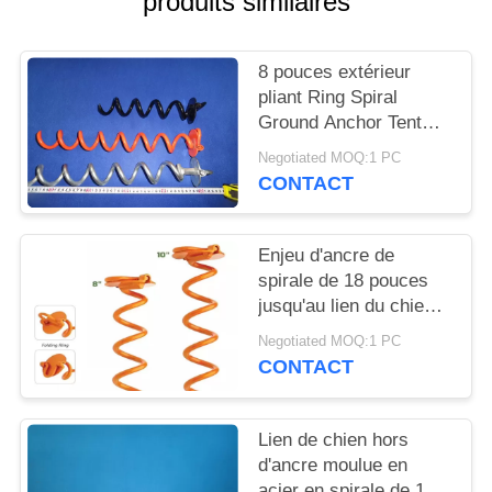
produits similaires
SITE
8 pouces extérieur
PRIVACY
pliant Ring Spiral
POLICY
Ground Anchor Tent
jalonnent résistant
Negotiated MOQ:1 PC
CONTACT
Enjeu d'ancre de
spirale de 18 pouces
jusqu'au lien du chien
500lbs
Negotiated MOQ:1 PC
CONTACT
Lien de chien hors
d'ancre moulue en
acier en spirale de 12