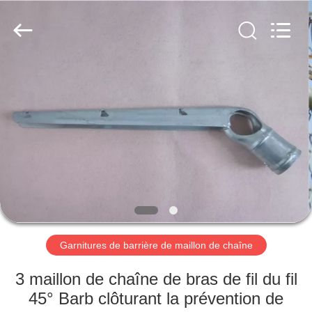
2025
AN
PING
XI
RUN
METAL
MESH
CO.,LTD.
MAISON
All
Rights
Reserved.
PRODUITS
AU
SUJET
DE
NOUS
Garnitures de barrière de maillon de chaîne
VISITE
3 maillon de chaîne de bras de fil du fil
D'USINE
45° Barb clôturant la prévention de