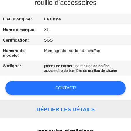
rouille d'accessoires
CONTRÔLE
Lieu d'origine:
La Chine
DE
QUALITÉ
Nom de marque:
XR
Certification:
SGS
CONTACTEZ-
Numéro de
Montage de maillon de chaîne
modèle:
NOUS
Surligner:
,
pièces de barrière de maillon de chaîne
accessoire de barrière de maillon de chaîne
DEMANDEZ
UNE
CONTACT!
CITATION
DÉPLIER LES DÉTAILS
PLAN
DU