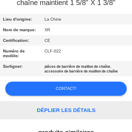
chaîne maintient 1 5/8" X 1 3/8"
CONTRÔLE
Lieu d'origine:
La Chine
DE
QUALITÉ
Nom de marque:
XR
Certification:
CE
CONTACTEZ-
Numéro de
CLF-022
modèle:
NOUS
Surligner:
,
pièces de barrière de maillon de chaîne
accessoire de barrière de maillon de chaîne
DEMANDEZ
UNE
CONTACT!
CITATION
DÉPLIER LES DÉTAILS
PLAN
DU