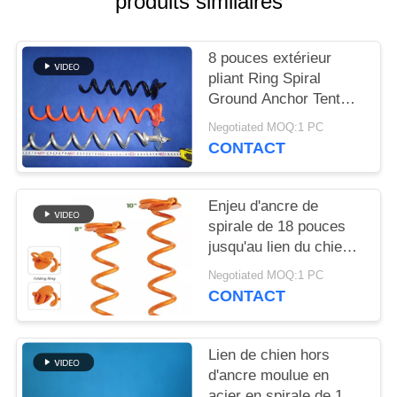
produits similaires
SITE
8 pouces extérieur
PRIVACY
pliant Ring Spiral
POLICY
Ground Anchor Tent
jalonnent résistant
Negotiated MOQ:1 PC
CONTACT
Enjeu d'ancre de
spirale de 18 pouces
jusqu'au lien du chien
500lbs
Negotiated MOQ:1 PC
CONTACT
Lien de chien hors
d'ancre moulue en
acier en spirale de 12