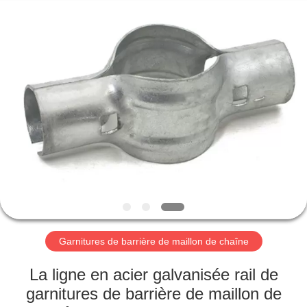
2026
AN
PING
XI
RUN
METAL
MESH
CO.,LTD.
MAISON
All
Rights
Reserved.
PRODUITS
AU
SUJET
DE
NOUS
Garnitures de barrière de maillon de chaîne
VISITE
La ligne en acier galvanisée rail de
D'USINE
garnitures de barrière de maillon de