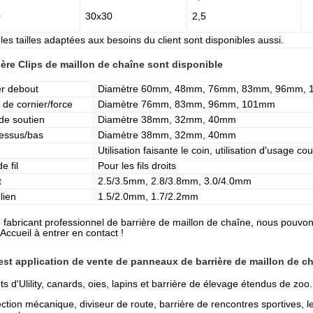
0
30x30
2,5
les tailles adaptées aux besoins du client sont disponibles aussi.
ière Clips de maillon de chaîne sont disponible
er debout
Diamètre 60mm, 48mm, 76mm, 83mm, 96mm,
 de cornier/force
Diamètre 76mm, 83mm, 96mm, 101mm
de soutien
Diamètre 38mm, 32mm, 40mm
dessus/bas
Diamètre 38mm, 32mm, 40mm
Utilisation faisante le coin, utilisation d'usage cou
e fil
Pour les fils droits
t
2.5/3.5mm, 2.8/3.8mm, 3.0/4.0mm
 lien
1.5/2.0mm, 1.7/2.2mm
abricant professionnel de barrière de maillon de chaîne, nous pouvons
 Accueil à entrer en contact !
est application de vente de panneaux de barrière de maillon de c
ts d'Ulility, canards, oies, lapins et barrière de élevage étendus de zoo.
ection mécanique, diviseur de route, barrière de rencontres sportives, le