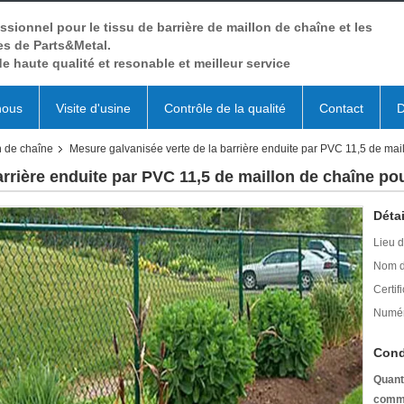
ssionnel pour le tissu de barrière de maillon de chaîne et les
es de Parts&Metal.
de haute qualité et resonable et meilleur service
nous
Visite d'usine
Contrôle de la qualité
Contact
D
n de chaîne
Mesure galvanisée verte de la barrière enduite par PVC 11,5 de mail
rrière enduite par PVC 11,5 de maillon de chaîne pou
Détai
Lieu d
Nom d
Certifi
Numér
Cond
Quant
comm