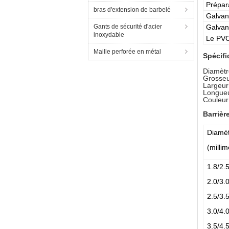
Prépar
bras d'extension de barbelé
Galvan
Gants de sécurité d'acier
Galvan
inoxydable
Le PVC
Maille perforée en métal
Spécifi
Diamètr
Grosseu
Largeur
Longueu
Couleur 
Barrièr
Diamètr
(millim
1.8/2.
2.0/3.
2.5/3.
3.0/4.
3.5/4.