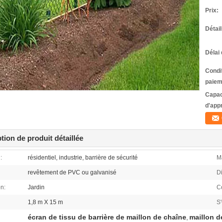
Prix:
Détai
Délai 
Condi
paiem
Capac
d'app
tion de produit détaillée
:
résidentiel, industrie, barrière de sécurité
Ma
revêtement de PVC ou galvanisé
Di
on:
Jardin
C
1,8 m X 15 m
S
écran de tissu de barrière de maillon de chaîne
maillon d
,