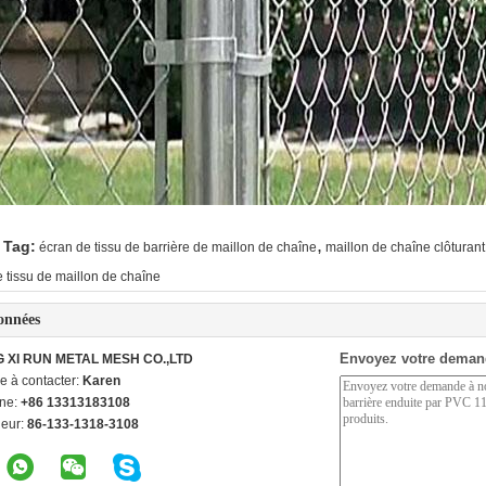
,
 Tag:
écran de tissu de barrière de maillon de chaîne
maillon de chaîne clôturant 
e tissu de maillon de chaîne
onnées
Envoyez votre deman
G XI RUN METAL MESH CO.,LTD
e à contacter:
Karen
ne:
+86 13313183108
ieur:
86-133-1318-3108