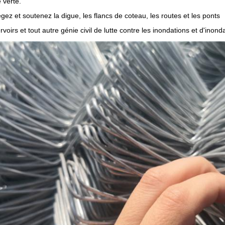
 verte.
égez et soutenez la digue, les flancs de coteau, les routes et les ponts
voirs et tout autre génie civil de lutte contre les inondations et d'inond