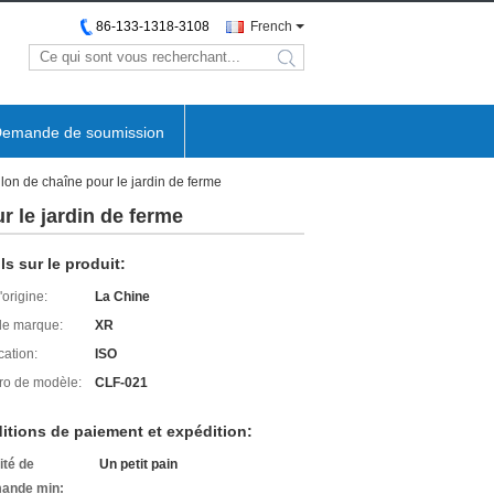
86-133-1318-3108
French
search
emande de soumission
lon de chaîne pour le jardin de ferme
r le jardin de ferme
ls sur le produit:
'origine:
La Chine
e marque:
XR
cation:
ISO
o de modèle:
CLF-021
itions de paiement et expédition:
ité de
Un petit pain
ande min: