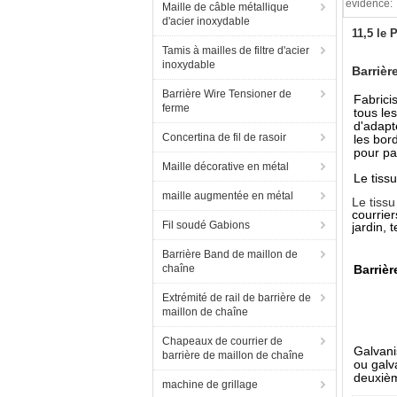
évidence:
Maille de câble métallique
d'acier inoxydable
11,5 le 
Tamis à mailles de filtre d'acier
inoxydable
Barrièr
Barrière Wire Tensioner de
Fabricis
ferme
tous le
d'adapt
Concertina de fil de rasoir
les bor
pour p
Maille décorative en métal
Le tissu
maille augmentée en métal
Le tiss
courrier
Fil soudé Gabions
jardin, 
Barrière Band de maillon de
chaîne
Barrièr
Extrémité de rail de barrière de
maillon de chaîne
Chapeaux de courrier de
Galvani
barrière de maillon de chaîne
ou galv
deuxièm
machine de grillage