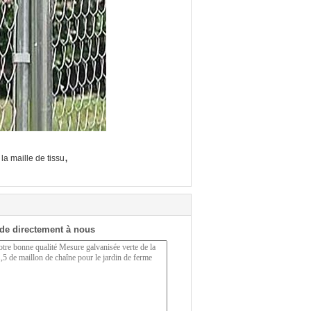
,
la maille de tissu
de directement à nous