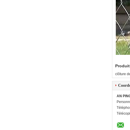
Produit
clôture d
Coord
AN PIN
Personn
Télépho
Télécop