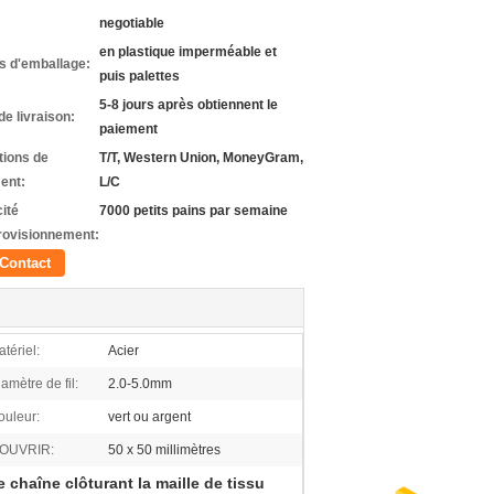
negotiable
en plastique imperméable et
ls d'emballage:
puis palettes
5-8 jours après obtiennent le
de livraison:
paiement
tions de
T/T, Western Union, MoneyGram,
ent:
L/C
ité
7000 petits pains par semaine
rovisionnement:
Contact
tériel:
Acier
amètre de fil:
2.0-5.0mm
ouleur:
vert ou argent
'OUVRIR:
50 x 50 millimètres
e chaîne clôturant la maille de tissu