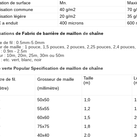
ation de surface
Mn.
Max
isation commune
40 g/m2
70 g
isation légère
20 g/m2
35 g
 a enduit
400 microns
600 
cations
de Fabric de barrière de maillon
de
chaîne
e de fil : 0.5mm-5.0mm
r de maille : 1 pouce, 1,5 pouces, 2 pouces, 2,25 pouces, 2,4 pouces,
 : 0.9m - 2.5m
r : 10m, 20m, 25m, 30m ou 50m
: etc. vert, blanc, noir
e verte Popular Specification de maillon de chaîne
Taille
L
e de fil.
Grosseur de maille
(m)
(
ètre)
(millimètre)
5
50x50
1,0
1
0
55x55
1,2
1
5
60x60
1,5
2
0
75x75
1,8
2
5
40x40
2,0
3