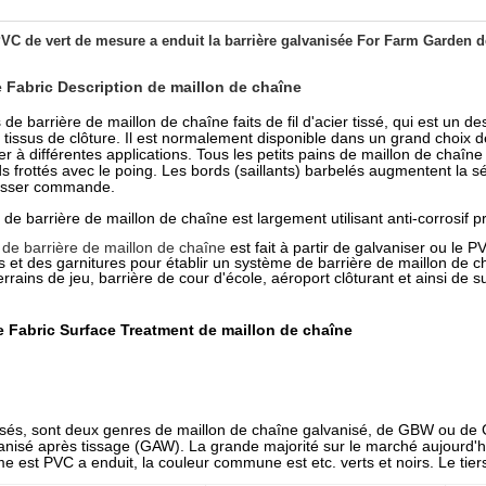
PVC de vert de mesure a enduit la barrière galvanisée For Farm Garden 
e Fabric Description de maillon de chaîne
 de barrière de maillon de chaîne faits de fil d'acier tissé, qui est un 
s tissus de clôture. Il est normalement disponible dans un grand choix d
er à différentes applications. Tous les petits pains de maillon de chaîne 
ds frottés avec le poing. Les bords (saillants) barbelés augmentent la sé
asser commande.
 de barrière de maillon de chaîne est largement utilisant anti-corrosif p
u de barrière de maillon de chaîne
est fait à partir de galvaniser ou le PV
s et des garnitures pour établir un système de barrière de maillon de cha
terrains de jeu, barrière de cour d'école, aéroport clôturant et ainsi de su
e Fabric Surface Treatment de maillon de chaîne
sés, sont deux genres de maillon de chaîne galvanisé, de GBW ou de 
anisé après tissage (GAW). La grande majorité sur le marché aujourd'hu
e est PVC a enduit, la couleur commune est etc. verts et noirs. Le tier