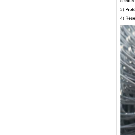
ceinture
3) Prot
4) Réser