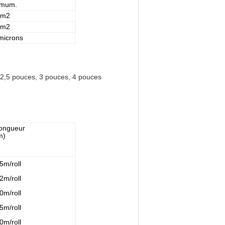
imum.
/m2
/m2
microns
 2,5 pouces, 3 pouces, 4 pouces
ongueur
m)
5m/roll
2m/roll
0m/roll
5m/roll
0m/roll