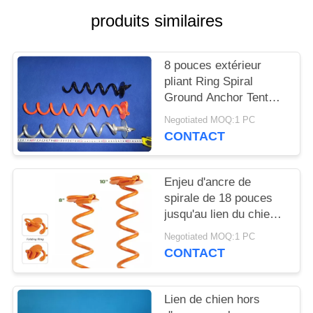
SITE
produits similaires
PRIVACY
8 pouces extérieur
POLICY
pliant Ring Spiral
Ground Anchor Tent
jalonnent résistant
Negotiated MOQ:1 PC
CONTACT
Enjeu d'ancre de
spirale de 18 pouces
jusqu'au lien du chien
500lbs
Negotiated MOQ:1 PC
CONTACT
Lien de chien hors