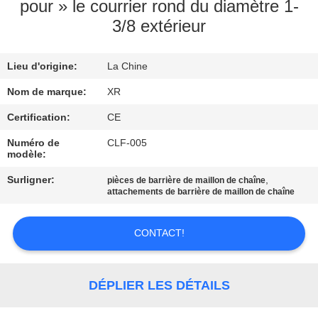
pour » le courrier rond du diamètre 1-
3/8 extérieur
CONTRÔLE
DE
Lieu d'origine:
La Chine
QUALITÉ
Nom de marque:
XR
CONTACTEZ-
Certification:
CE
NOUS
Numéro de
CLF-005
modèle:
Surligner:
,
pièces de barrière de maillon de chaîne
DEMANDEZ
attachements de barrière de maillon de chaîne
UNE
CITATION
CONTACT!
PLAN
DÉPLIER LES DÉTAILS
DU