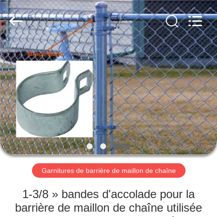
2025
AN
PING
XI
RUN
METAL
MESH
CO.,LTD.
MAISON
All
Rights
Reserved.
PRODUITS
AU
SUJET
DE
NOUS
Garnitures de barrière de maillon de chaîne
VISITE
1-3/8 » bandes d'accolade pour la
D'USINE
barrière de maillon de chaîne utilisée